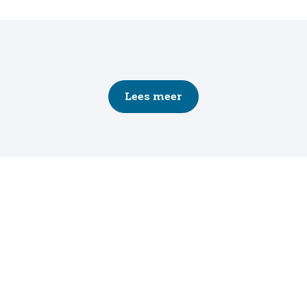
Lees meer
Mobiliteit is van
vitaal belang
Ons uitgangspunt? Infrastructuur veiliger, gezonder
en slimmer maken.